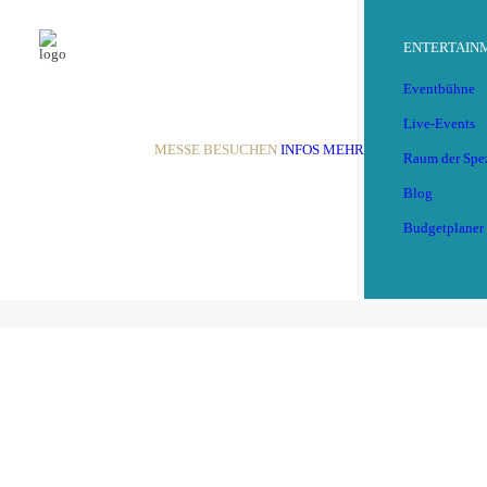
ENTERTAIN
Eventbühne
Live-Events
MESSE BESUCHEN
INFOS
MEHR
Raum der Spez
Blog
Budgetplaner