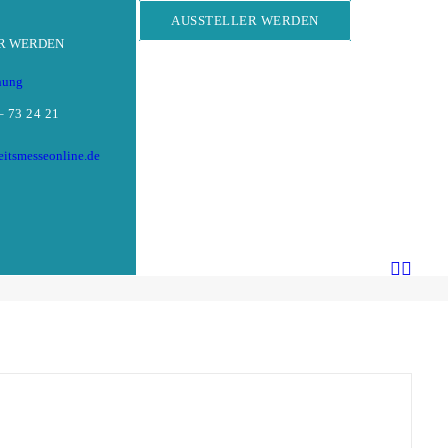
AUSSTELLER WERDEN
R WERDEN
hung
– 73 24 21
eitsmesseonline.de