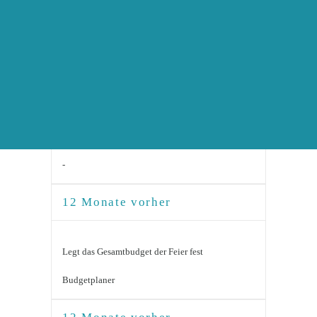
info(at)hochzeitsmesseonline.de
AUSSTELLER WERDEN
Einträge 1 - 96 von insgesamt 96
12 Monate vorher
Feiert Eure Verlobung - Wir gratulieren Euch von
Herzen!
-
12 Monate vorher
Legt das Gesamtbudget der Feier fest
Budgetplaner