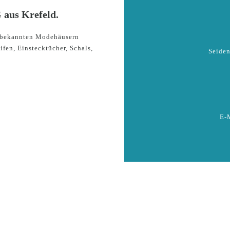
aus Krefeld.
en bekannten Modehäusern
ifen, Einstecktücher, Schals,
Seiden
…
E-M