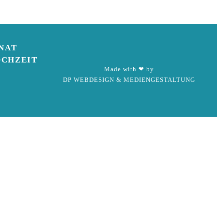
NAT
OCHZEIT
Made with ❤ by
DP WEBDESIGN & MEDIENGESTALTUNG
o, kannst Du Dich dort kostenlos registrieren.
 wenig Geduld.