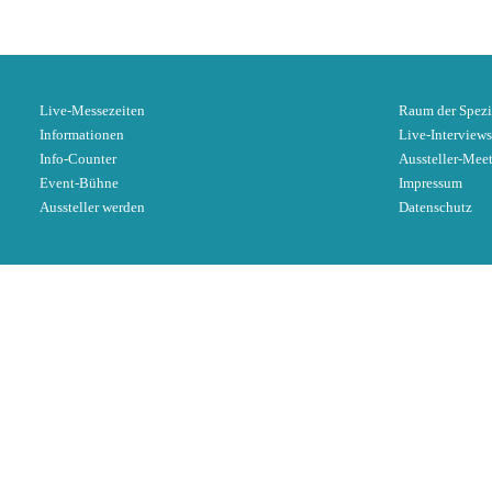
Live-Messezeiten
Raum der Spezi
Informationen
Live-Interviews
Info-Counter
Aussteller-Mee
Event-Bühne
Impressum
Aussteller werden
Datenschutz
x
Sobald du auf den folgenden Button klickst, w
Der Ausstelle