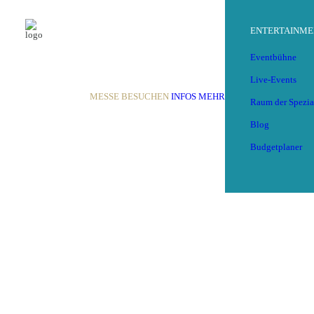
ENTERTAINME
Eventbühne
Live-Events
MESSE BESUCHEN
INFOS
MEHR
Raum der Spezia
Blog
Budgetplaner