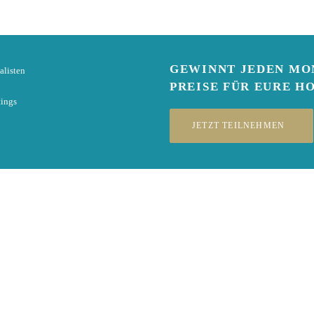
GEWINNT
JEDEN MO
alisten
PREISE
FÜR EURE H
tings
JETZT TEILNEHMEN
Live-Chat
irst Du zur Login-Seite weitergeleitet. Hast Du noch kein Benutzerkont
r wird per E-Mail benachrichtigt und Dich dort treffen. Bitte hab ein