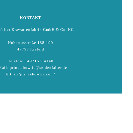
KONTAKT
falter Krawattenfabrik GmbH & Co. KG
Hubertusstraße 188-190
47797 Krefeld
Telefon: +49215184140
ail: prince.bowtie@seidenfalter.de
https://princebowtie.com/