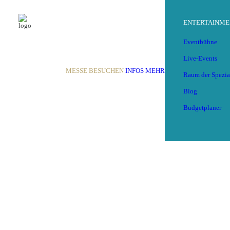
ENTERTAINME
Eventbühne
Live-Events
MESSE BESUCHEN
INFOS
MEHR
Raum der Spezia
Blog
Budgetplaner