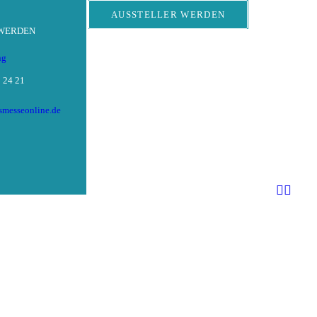
AUSSTELLER WERDEN
 WERDEN
ng
 24 21
tsmesseonline.de