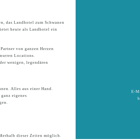
fen, das Landhotel zum Schwanen
ietet heute als Landhotel ein
 Partner von ganzen Herzen
nseren Locations.
der wenigen, legendären
hnen. Alles aus einer Hand.
E-Ma
r ganz eigenes
h
gen.
ßerhalb dieser Zeiten möglich.