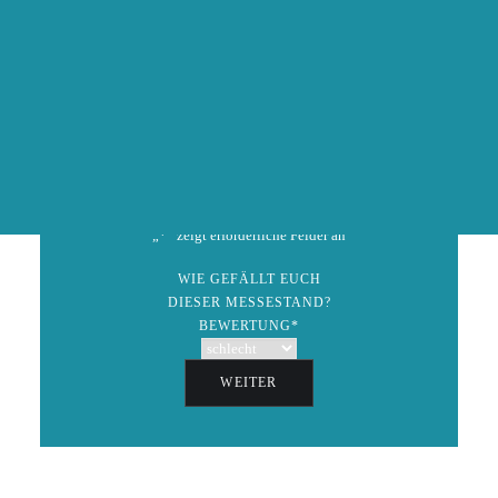
info(at)hochzeitsmesseonline.de
AUSSTELLER WERDEN
ZURÜCK
Speichern
GEWINNSPIEL
„
*
“ zeigt erforderliche Felder an
WIE GEFÄLLT EUCH
DIESER MESSESTAND?
BEWERTUNG
*