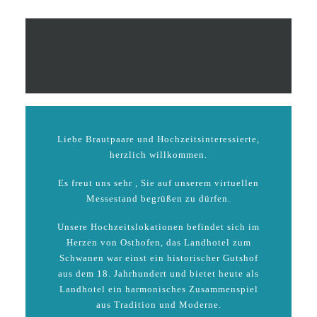
Liebe Brautpaare und Hochzeitsinteressierte,
herzlich willkommen.
Es freut uns sehr , Sie auf unserem virtuellen
Messestand begrüßen zu dürfen.
Unsere Hochzeitslokationen befindet sich im
Herzen von Osthofen, das Landhotel zum
Schwanen war einst ein historischer Gutshof
aus dem 18. Jahrhundert und bietet heute als
Landhotel ein harmonisches Zusammenspiel
aus Tradition und Moderne.