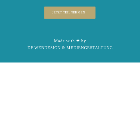
JETZT TEILNEHMEN
Made with ❤ by
DP WEBDESIGN & MEDIENGESTALTUNG
x
Live-Chat
Sobald du auf den folgenden Button klickst, wirst Du zur
Login-Seite weitergeleitet. Hast Du noch kein
Benutzerkonto, kannst Du Dich dort kostenlos registrieren.
Der Aussteller wird per E-Mail benachrichtigt und Dich
dort treffen. Bitte hab ein wenig Geduld.