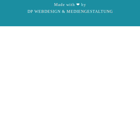
Made with ❤ by
DP WEBDESIGN & MEDIENGESTALTUNG
x
Live-Chat
Sobald du auf den folgenden Button klickst, wirst Du zur
Login-Seite weitergeleitet. Hast Du noch kein
Benutzerkonto, kannst Du Dich dort kostenlos registrieren.
Der Aussteller wird per E-Mail benachrichtigt und Dich
dort treffen. Bitte hab ein wenig Geduld.
Nach dem Login findest Du den Live-Chat am rechten
Bildschirmrand.
HIDDEN
EMAIL