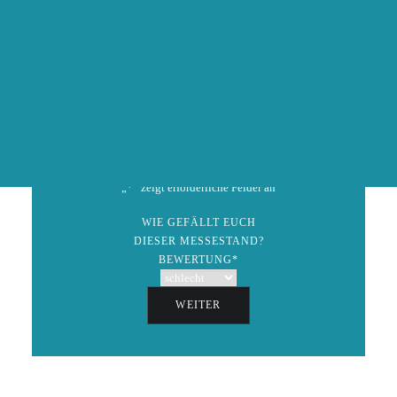
info(at)hochzeitsmesseonline.de
AUSSTELLER WERDEN
ZURÜCK
Speichern
GEWINNSPIEL
„
*
“ zeigt erforderliche Felder an
WIE GEFÄLLT EUCH
DIESER MESSESTAND?
BEWERTUNG
*