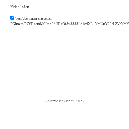
Video laden
YouTube immer entsperren
PGlmcmFtZSBzcmM9Imh0dHBzOi8vd3d3LnlvdXR1YmUuY29tL2VtYmVk
Gesamte Besucher:
3.072