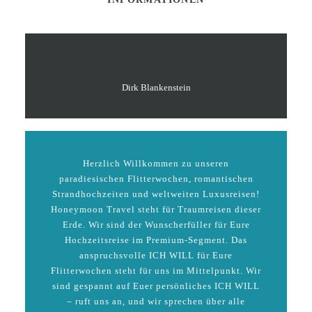
Dirk Blankenstein
Herzlich Willkommen zu unseren
paradiesischen Flitterwochen, romantischen
Strandhochzeiten und weltweiten Luxusreisen!
Honeymoon Travel steht für Traumreisen dieser
Erde. Wir sind der Wunscherfüller für Eure
Hochzeitsreise im Premium-Segment. Das
anspruchsvolle ICH WILL für Eure
Flitterwochen steht für uns im Mittelpunkt. Wir
sind gespannt auf Euer persönliches ICH WILL
– ruft uns an, und wir sprechen über alle