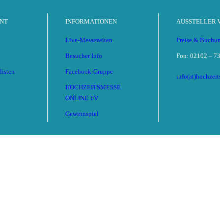
NT
INFORMATIONEN
AUSSTELLER
Live-Messezeiten
Preise & Buchu
Besucher Info
Fon: 02102 – 73
Lübeck
listen
Facebook-Gruppe
info(at)hochzei
HOCHZEITSMESSE
ONLINE TV
Gewinnspiel