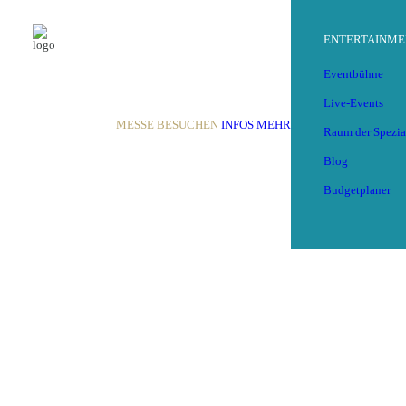
ENTERTAINME
Eventbühne
Live-Events
MESSE BESUCHEN
INFOS
MEHR
Raum der Spezia
Blog
Budgetplaner