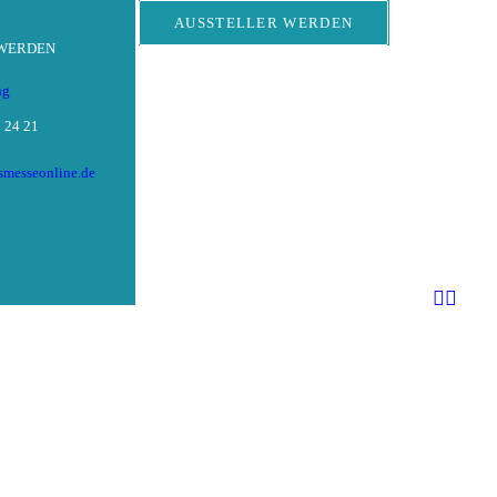
AUSSTELLER WERDEN
 WERDEN
ng
 24 21
tsmesseonline.de