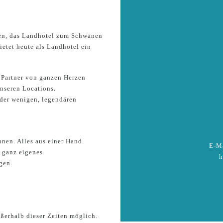
fen, das Landhotel zum Schwanen
ietet heute als Landhotel ein
 Partner von ganzen Herzen
nseren Locations.
der wenigen, legendären
hnen. Alles aus einer Hand.
E-Ma
r ganz eigenes
h
gen.
ßerhalb dieser Zeiten möglich.