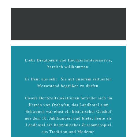
Liebe Brautpaare und Hochzeitsinteressierte,
herzlich willkommen.
Es freut uns sehr , Sie auf unserem virtuellen
Messestand begrüßen zu dürfen.
Unsere Hochzeitslokationen befindet sich im
Herzen von Osthofen, das Landhotel zum
Schwanen war einst ein historischer Gutshof
aus dem 18. Jahrhundert und bietet heute als
Landhotel ein harmonisches Zusammenspiel
aus Tradition und Moderne.