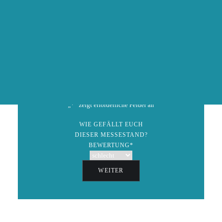
info(at)hochzeitsmesseonline.de
AUSSTELLER WERDEN
ZURÜCK
Speichern
GEWINNSPIEL
„
*
“ zeigt erforderliche Felder an
WIE GEFÄLLT EUCH
DIESER MESSESTAND?
BEWERTUNG
*