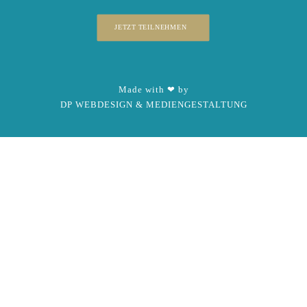
JETZT TEILNEHMEN
Made with ❤ by
DP WEBDESIGN & MEDIENGESTALTUNG
x
Live-Chat
Sobald du auf den folgenden Button klickst, wirst Du zur
Login-Seite weitergeleitet. Hast Du noch kein
Benutzerkonto, kannst Du Dich dort kostenlos registrieren.
Der Aussteller wird per E-Mail benachrichtigt und Dich
dort treffen. Bitte hab ein wenig Geduld.