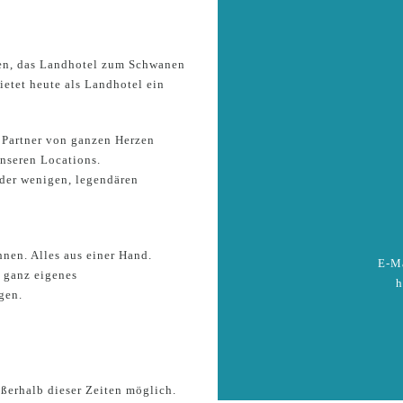
fen, das Landhotel zum Schwanen
ietet heute als Landhotel ein
 Partner von ganzen Herzen
nseren Locations.
der wenigen, legendären
hnen. Alles aus einer Hand.
E-Ma
r ganz eigenes
h
gen.
ßerhalb dieser Zeiten möglich.