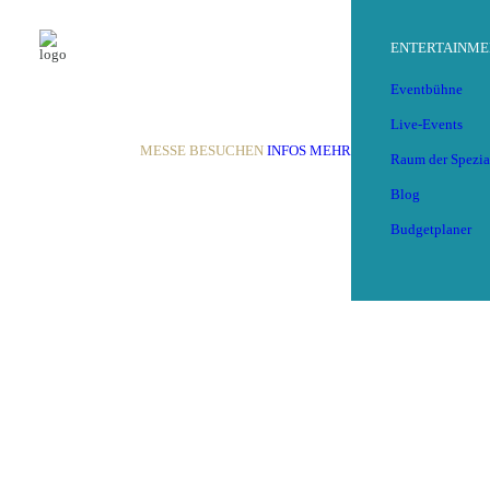
ENTERTAINME
Eventbühne
Live-Events
MESSE BESUCHEN
INFOS
MEHR
Raum der Spezia
Blog
Budgetplaner