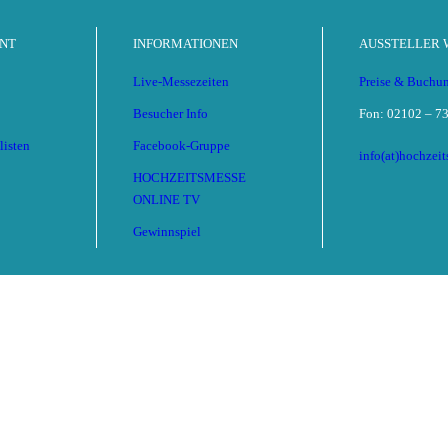
NT
INFORMATIONEN
AUSSTELLER
Live-Messezeiten
Preise & Buchu
Besucher Info
Fon: 02102 – 73
Kassel
listen
Facebook-Gruppe
info(at)hochzei
HOCHZEITSMESSE
ONLINE TV
Gewinnspiel