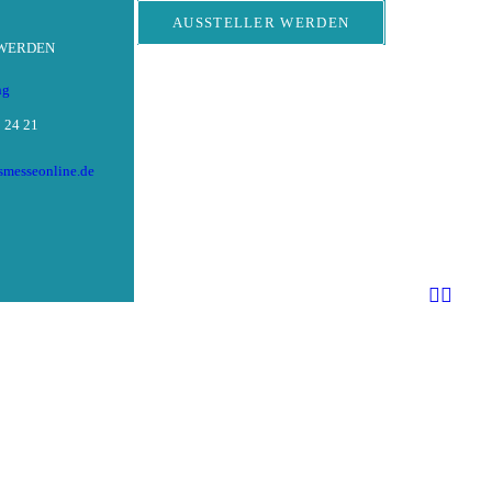
AUSSTELLER WERDEN
 WERDEN
ng
 24 21
tsmesseonline.de