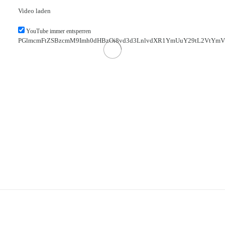
Video laden
YouTube immer entsperren
PGlmcmFtZSBzcmM9Imh0dHBzOi8vd3d3LnlvdXR1YmUuY29tL2VtYmVk