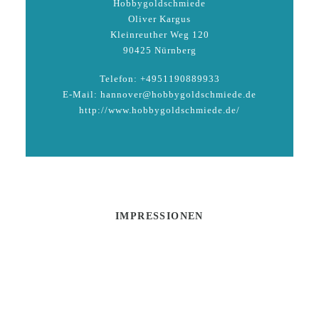
Hobbygoldschmiede
Oliver Kargus
Kleinreuther Weg 120
90425 Nürnberg
Telefon: +4951190889933
E-Mail: hannover@hobbygoldschmiede.de
http://www.hobbygoldschmiede.de/
IMPRESSIONEN