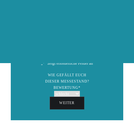
info(at)hochzeitsmesseonline.de
AUSSTELLER WERDEN
ZURÜCK
Speichern
GEWINNSPIEL
„
*
“ zeigt erforderliche Felder an
WIE GEFÄLLT EUCH
DIESER MESSESTAND?
BEWERTUNG
*