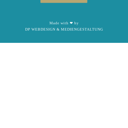
Made with ❤ by
DP WEBDESIGN & MEDIENGESTALTUNG
x
Live-Chat
Sobald du auf den folgenden Button klickst, wirst Du zur
Login-Seite weitergeleitet. Hast Du noch kein
Benutzerkonto, kannst Du Dich dort kostenlos registrieren.
Der Aussteller wird per E-Mail benachrichtigt und Dich
dort treffen. Bitte hab ein wenig Geduld.
Nach dem Login findest Du den Live-Chat am rechten
Bildschirmrand.