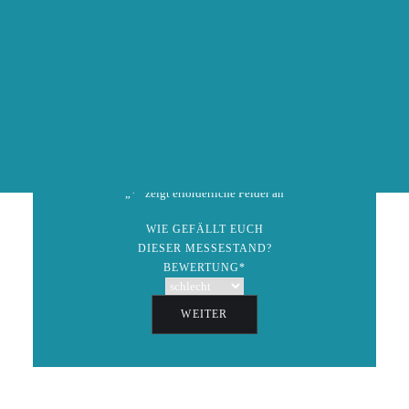
info(at)hochzeitsmesseonline.de
AUSSTELLER WERDEN
ZURÜCK
Speichern
GEWINNSPIEL
„
*
“ zeigt erforderliche Felder an
WIE GEFÄLLT EUCH
DIESER MESSESTAND?
BEWERTUNG
*