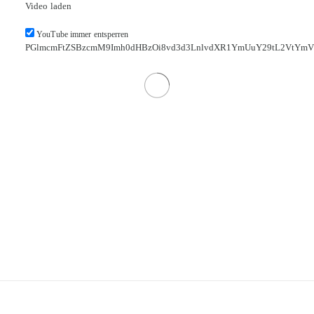
Video laden
YouTube immer entsperren
PGlmcmFtZSBzcmM9Imh0dHBzOi8vd3d3LnlvdXR1YmUuY29tL2VtYmVk