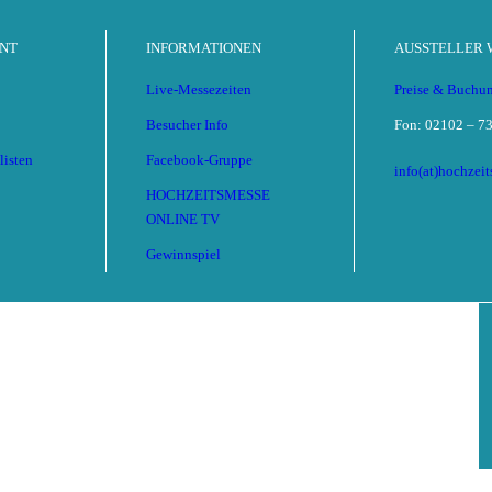
NT
INFORMATIONEN
AUSSTELLER
Live-Messezeiten
Preise & Buchu
Besucher Info
Fon: 02102 – 73
listen
Facebook-Gruppe
info(at)hochzei
HOCHZEITSMESSE
ONLINE TV
Gewinnspiel