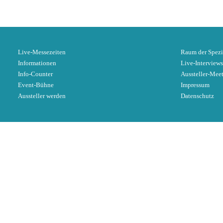
Live-Messezeiten
Raum der Spezi
Informationen
Live-Interviews
Info-Counter
Aussteller-Mee
Event-Bühne
Impressum
Aussteller werden
Datenschutz
x
Sobald du auf den folgenden Button klick
Der Aus