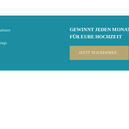
GEWINNT
JEDEN MONA
alisten
FÜR EURE HOCHZEIT
tings
JETZT TEILNEHMEN
Live-Chat
st, wirst Du zur Login-Seite weitergeleitet. Hast Du noch kein Benutzerkonto, ka
steller wird per E-Mail benachrichtigt und Dich dort treffen. Bitte hab ein wenig