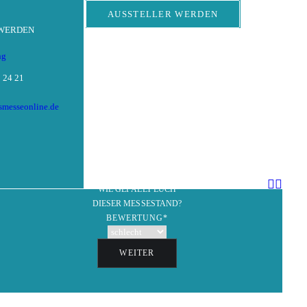
AUSSTELLER WERDEN
 WERDEN
ng
 24 21
tsmesseonline.de
GEWINNSPIEL
WIE GEFÄLLT EUCH
DIESER MESSESTAND?
BEWERTUNG
*