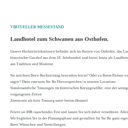
VIRTUELLER MESSESTAND
Landhotel zum Schwanen aus Osthofen.
Unsere Hochzeitslokationen befindet sich im Herzen von Osthofen, das La
historischer Gutshof aus dem 18. Jahrhundert und bietet heute als Landh
aus Tradition und Moderne.
Sie möchten Ihren Hochzeitstag besonders feiern? Oder zu Ihrem Partner 
sagen? Dann erneuern Sie Ihr Eheversprechen in unseren Locations.
Standesamtliche Trauungen im historischen Kreuzgewölbe, eine der wenig
vergangenen Zeiten
Zeremonie als freie Trauung unter freiem Himmel
Feiern sie IHR rauschendes Fest und lassen Sie sich dabei verwöhnen. Alles
Wir begleiten Sie in der Planungsphase und gestallten für Sie Ihr ganz eig
Ihren Wünschen und Vorstellungen.