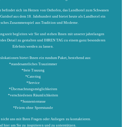
n befindet sich im Herzen von Osthofen, das Landhotel zum Schwanen
r Gutshof aus dem 18. Jahrhundert und bietet heute als Landhotel ein
sches Zusammenspiel aus Tradition und Moderne.
ngszeit begleiten wir Sie und stehen Ihnen mit unserer jahrelangen
 jedes Detail zu gestalten und IHREN TAG zu einem ganz besonderen
Erlebnis werden zu lassen.
slokationen bietet Ihnen ein rundum Paket, bestehend aus:
*standesamtliches Trauzimmer
*freie Trauung
*Catering
*Service
*Übernachtungsmöglichkeiten
*verschiedenen Räumlichkeiten
*Sonnenterrasse
*Feiern ohne Sperrstunde
e nicht uns mit Ihren Fragen oder Anliegen zu kontaktieren.
nd hier um Sie zu inspirieren und zu unterstützen.