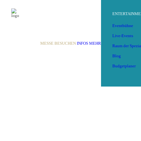
ENTERTAINME
Eventbühne
Live-Events
MESSE BESUCHEN
INFOS
MEHR
Raum der Spezia
Blog
ZURÜCK
Budgetplaner
Speichern