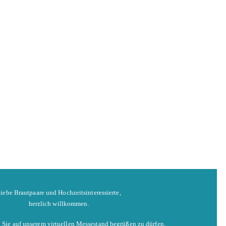
iebe Brautpaare und Hochzeitsinteressierte,
herzlich willkommen.
 , Sie auf unserem virtuellen Messestand begrüßen zu dürfen.