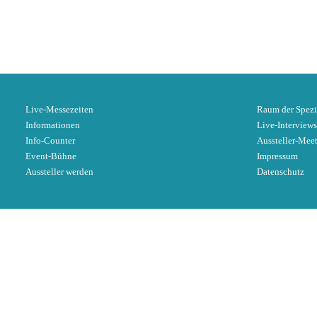
Live-Messezeiten
Raum der Spezi
Informationen
Live-Interviews
Info-Counter
Aussteller-Mee
Event-Bühne
Impressum
Aussteller werden
Datenschutz
x
Sobald du auf den folgenden Button klick