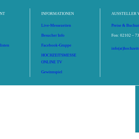
NT
INFORMATIONEN
AUSSTELLER
Live-Messezeiten
Preise & Buchu
Besucher Info
Fon: 02102 – 73
listen
Facebook-Gruppe
info(at)hochzei
HOCHZEITSMESSE
ONLINE TV
Gewinnspiel