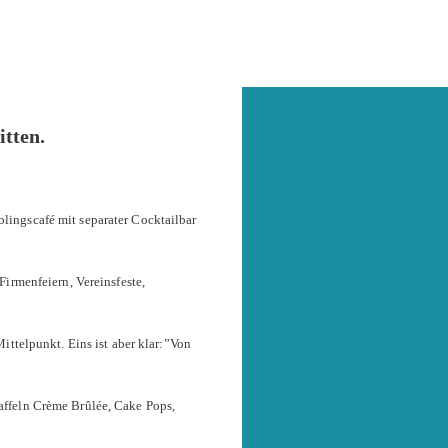
tten.
ingscafé mit separater Cocktailbar
Firmenfeiern, Vereinsfeste,
ittelpunkt. Eins ist aber klar:”Von
affeln Crème Brûlée, Cake Pops,