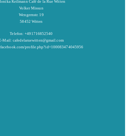
onika Keilmann Café de la Rue Witten
Volker Missun
Wengernstr. 19
58452 Witten
Telefon: +491716852540
E-Mail: cafedelaruewitten@gmail.com
w.facebook.com/profile.php?id=100083474045956