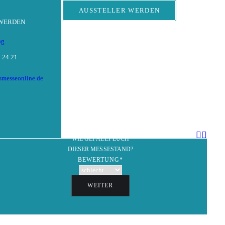
AUSSTELLER WERDEN
 WERDEN
ng
 24 21
tsmesseonline.de
GEWINNSPIEL
WIE GEFÄLLT EUCH
DIESER MESSESTAND?
BEWERTUNG
*