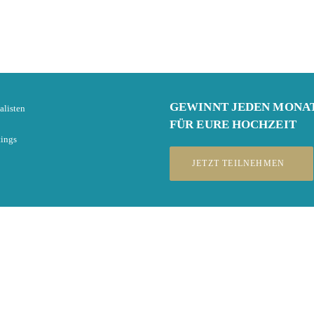
GEWINNT
JEDEN MONA
alisten
FÜR EURE HOCHZEIT
tings
JETZT TEILNEHMEN
Live-Chat
st, wirst Du zur Login-Seite weitergeleitet. Hast Du noch kein Benutzerkonto, ka