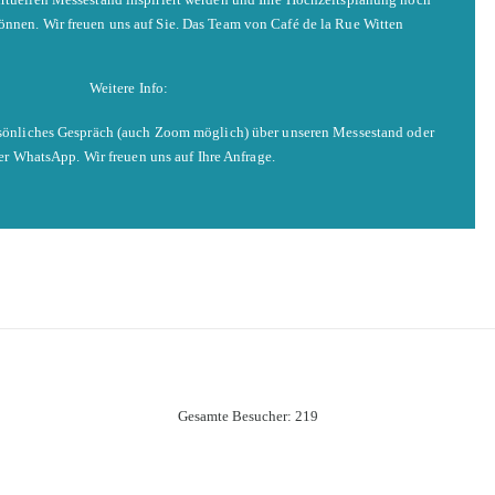
nnen. Wir freuen uns auf Sie. Das Team von Café de la Rue Witten
Weitere Info:
ersönliches Gespräch (auch Zoom möglich) über unseren Messestand oder
er WhatsApp. Wir freuen uns auf Ihre Anfrage.
Gesamte Besucher:
219