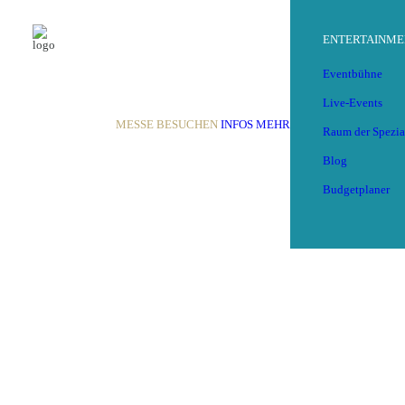
ENTERTAINME
Eventbühne
Live-Events
MESSE BESUCHEN
INFOS
MEHR
Raum der Spezia
Blog
ZURÜCK
Budgetplaner
Speichern