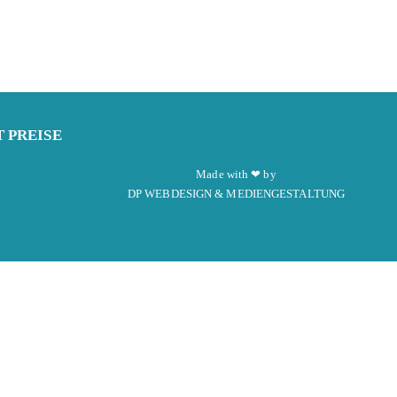
T
PREISE
Made with ❤ by
DP WEBDESIGN & MEDIENGESTALTUNG
nnst Du Dich dort kostenlos registrieren.