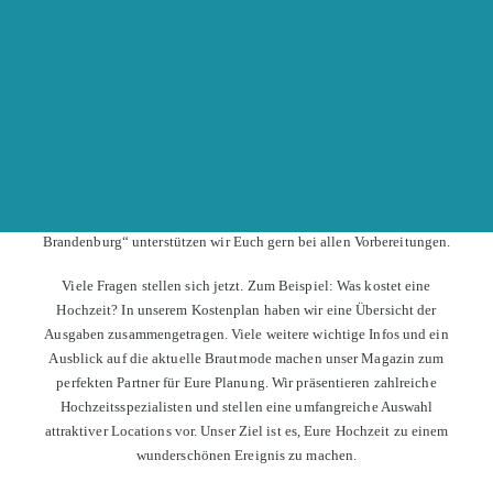
info(at)hochzeitsmesseonline.de
AUSSTELLER WERDEN
MESSE
STAND: HEIRATEN IN BERLIN
UND BRANDENBURG.
Ihr wollt heiraten? Was für eine wunderbare Idee!
Mit unserem Hochzeitsmagazin „Heiraten in Berlin und
Brandenburg“ unterstützen wir Euch gern bei allen Vorbereitungen.
Viele Fragen stellen sich jetzt. Zum Beispiel: Was kostet eine
Hochzeit? In unserem Kostenplan haben wir eine Übersicht der
Ausgaben zusammengetragen. Viele weitere wichtige Infos und ein
Ausblick auf die aktuelle Brautmode machen unser Magazin zum
perfekten Partner für Eure Planung. Wir präsentieren zahlreiche
Hochzeitsspezialisten und stellen eine umfangreiche Auswahl
attraktiver Locations vor. Unser Ziel ist es, Eure Hochzeit zu einem
wunderschönen Ereignis zu machen.