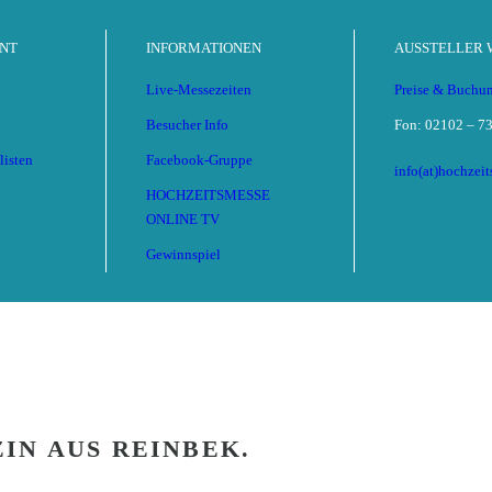
NT
INFORMATIONEN
AUSSTELLER
Live-Messezeiten
Preise & Buchu
Besucher Info
Fon: 02102 – 73
listen
Facebook-Gruppe
info(at)hochzei
HOCHZEITSMESSE
ONLINE TV
Gewinnspiel
IN AUS REINBEK.