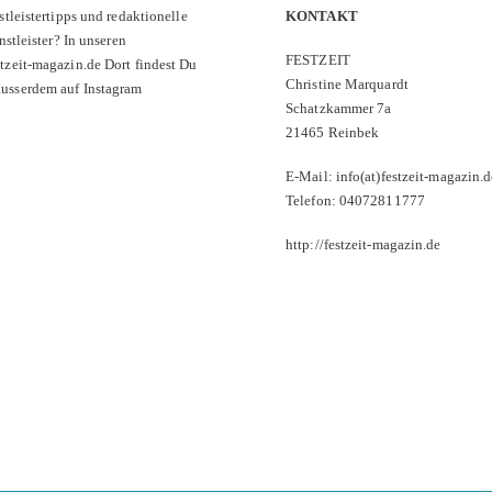
stleistertipps und redaktionelle
KONTAKT
nstleister? In unseren
FESTZEIT
tzeit-magazin.de
Dort findest Du
Christine Marquardt
ausserdem auf Instagram
Schatzkammer 7a
21465 Reinbek
E-Mail: info(at)festzeit-magazin.d
Telefon: 04072811777
http://festzeit-magazin.de