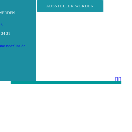
AUSSTELLER WERDEN
 WERDEN
ng
 24 21
tsmesseonline.de
GEWINNSPIEL