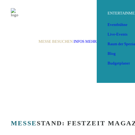
ENTERTAINME
Eventbühne
Live-Events
MESSE BESUCHEN
INFOS
MEHR
Raum der Spezia
Blog
Budgetplaner
ZURÜCK
MESSE
STAND: FESTZEIT MAGAZ