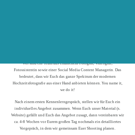
info(at)hochzeitsmesseonline.de
AUSSTELLER WERDEN
MESSE
STAND: DOUBLE HAPPINESS
MEDIA AUS ULM.
Wir sind ein Team aus erfahrenem Fotograf, Videograf,
Fotossistentin sowie einer Social Media Content Managerin. Das
bedeutet, dass wir Euch das ganze Spektrum der modernen
Hochzeitsfotografie aus einer Hand anbieten können. You name it,
we do it!
Nach einem ersten Kennenlerngespräch, stellen wir für Euch ein
individuelles Angebot zusammen. Wenn Euch unser Material (s.
Website) gefällt und Euch das Angebot zusagt, dann vereinbaren wir
ca. 4-8 Wochen vor Eurem großen Tag nochmals ein detailliertes
Vorgepräch, in dem wir gemeinsam Euer Shooting planen.