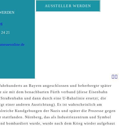
AUSSTELLER WERDEN
 WERDEN
ng
 24 21
tsmesseonline.de
Jahrhunderts an Bayern angeschlossen und beherbergte später
ie sie mit dem benachbarten Fürth verband (diese Eisenbahn
 Straßenbahn und dann durch eine U-Bahnlinie ersetzt; die
lgt einer anderen Ausrichtung). Es ist wahrscheinlich am
ahlreiche Kundgebungen der Nazis und später die Prozesse gegen
r stattfanden. Nürnberg, das als Industriezentrum und Symbol
end bombardiert wurde, wurde nach dem Krieg wieder aufgebaut