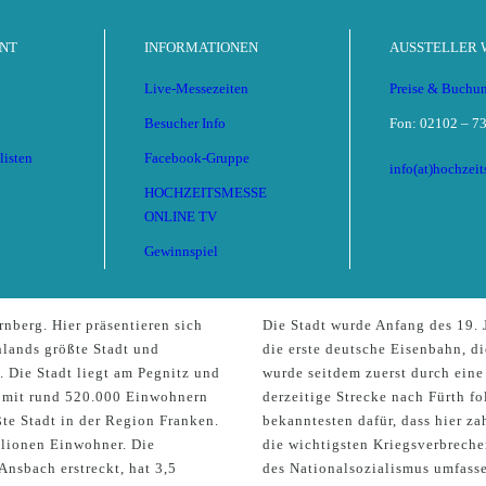
NT
INFORMATIONEN
AUSSTELLER
Live-Messezeiten
Preise & Buchu
Besucher Info
Fon: 02102 – 73
listen
Facebook-Gruppe
info(at)hochzei
HOCHZEITSMESSE
ONLINE TV
berg
Gewinnspiel
erg. Hier präsentieren sich
Die Stadt wurde Anfang des 19. 
hlands größte Stadt und
die erste deutsche Eisenbahn, d
m. Die Stadt liegt am Pegnitz und
wurde seitdem zuerst durch eine
 mit rund 520.000 Einwohnern
derzeitige Strecke nach Fürth fo
te Stadt in der Region Franken.
bekanntesten dafür, dass hier z
llionen Einwohner. Die
die wichtigsten Kriegsverbreche
nsbach erstreckt, hat 3,5
des Nationalsozialismus umfass