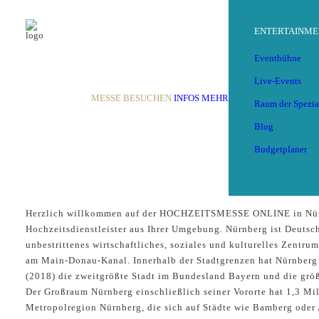
ENTERTAINME
Eventbühne
Live-Events
MESSE BESUCHEN
INFOS
MEHR
Raum der Spezia
Blog
Budgetplaner
Nuern
HOCHZEITSMESSE
Herzlich willkommen auf der HOCHZEITSMESSE ONLINE in Nürnb
Hochzeitsdienstleister aus Ihrer Umgebung. Nürnberg ist Deutsc
unbestrittenes wirtschaftliches, soziales und kulturelles Zentru
am Main-Donau-Kanal. Innerhalb der Stadtgrenzen hat Nürnberg
(2018) die zweitgrößte Stadt im Bundesland Bayern und die größ
Der Großraum Nürnberg einschließlich seiner Vororte hat 1,3 Mi
Metropolregion Nürnberg, die sich auf Städte wie Bamberg oder A