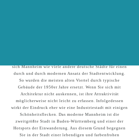
Straßenanordnung verdankt diesen Teil ihrer Geschichte.
info(at)hochzeitsmesseonline.de
Mannheim diente 58 Jahre lang als königliche Residenz
AUSSTELLER WERDEN
und gab Schiller, Lessing, Goethe und Mozart für einige
Zeit ein Zuhause.Vor dem Zweiten Weltkrieg war
Mannheim eine wunderschöne Stadt, die jedoch aufgrund
ihrer industriellen Bedeutung bei Bombenangriffen
abgeflacht wurde.
Als es Zeit war, die Stadt wieder aufzubauen, entschied
sich Mannheim wie viele andere deutsche Städte für einen
durch und durch modernen Ansatz der Stadtentwicklung.
So wurden die meisten alten Viertel durch typische
Gebäude der 1950er Jahre ersetzt. Wenn Sie sich mit
Architektur nicht auskennen, ist ihre Attraktivität
möglicherweise nicht leicht zu erfassen. Infolgedessen
wirkt der Eindruck eher wie eine Industriestadt mit einigen
Schönheitsflecken. Das moderne Mannheim ist die
zweitgrößte Stadt in Baden-Württemberg und einer der
Hotspots der Einwanderung. Aus diesem Grund begegnen
Sie in der Stadt einer lebendigen und farbenfrohen