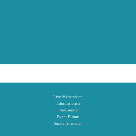
Weltmeisterschaft 2006 statt.
info(at)hochzeitsmesseonline.de
AUSSTELLER WERDEN
Gesamte Besucher:
3.164
Live-Messezeiten
Informationen
Info-Counter
Event-Bühne
Aussteller werden